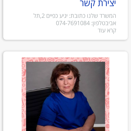
יצירת קשר
המשרד שלנו כתובת: יגיע כפיים 2,תל
אביבטלפון: 074-7691084
קרא עוד