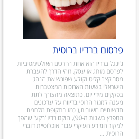
פרסום ברדיו ברוסית
ג'ינגל ברדיו הוא אחת הדרכים האולטימטיביות
לפרסם מותג או עסק. זוהי הדרך להעברת
מסר קצר קליט וקולע שפוגש את הנהג
הישראלי בשעות הארוכות המצטברות
בפקקים מידי יום. כתוצאה מהצורך לתת
מענה למגזר הרוסי בדיווח על עדכונים
חדשותיים חשובים,( כמו בתקופת מלחמת
המפרץ בשנות ה-90), הוקם רדיו 'רקע' שהפך
למקור המידע העיקרי עבור אוכלוסיית דוברי
הרוסית …