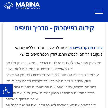
דילוג
לתוכן
קידום בפייסבוק – מדריך וטיפים
קידום ממוקד בפייסבוק
אמור להיעשות על פי כללים שכדאי
לעקוב אחריהם ולממש אותם. להלן מספר טיפים בנושא.
יש להכין את האתר לקליטת הגולשים והדבר אומר עיצוב נכון שלו עם
כל המאפיינים הנדרשים והמתאימים לסוג העסק.
יש למקד היטב את הפרסום. כמובן על פי פילוח לגיל, מין המבקרים
ועוד, אבל רצוי שיהיה ממוקד יותר לאנשים שבקרו כבר באתר,
לרשימת תפוצה, על פי מאפיינים התנהגותיים בולטים ועוד. כדאי
פ
לצרף למודעות תמונה או סרטון אשר מושכים, לרוב, את העיניים
וגורמים להקליק עליהם.
יש להתאים את סוג המודעה למטרה שלה. זאת על מנת לקבל את